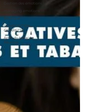
Gestion des émotions
managing emotions
Boutique
COMPOSITION
CIGARETTE
Arrêt du tabac La
Réunion