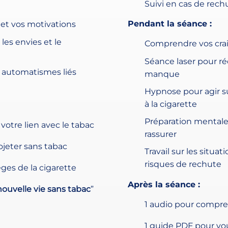
Suivi en cas de rech
Pendant la séance :
et vos motivations
les envies et le
Comprendre vos crai
Séance laser pour réd
s automatismes liés
manque
Hypnose pour agir s
à la cigarette
Préparation mentale
otre lien avec le tabac
rassurer
ojeter sans tabac
Travail sur les situa
risques de rechute
èges de la cigarette
Après la séance :
ouvelle vie sans tabac
”
1 audio pour compren
1 guide PDF pour vou