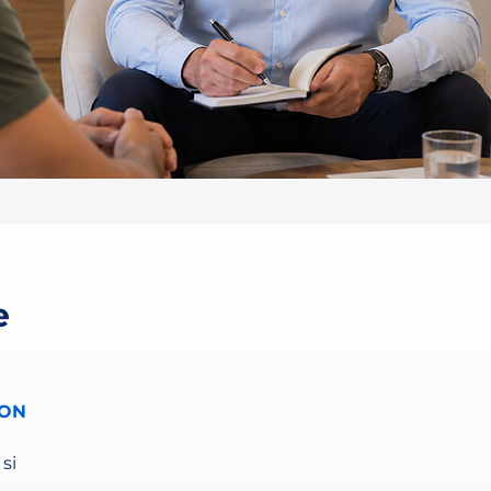
e
ION
si