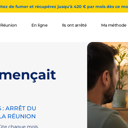
êtez de fumer et récupérez jusqu'à 420 € par mois dès ce moi
 Réunion
En ligne
Ils ont arrêté
Ma méthode
mmençait
 : ARRÊT DU
 LA RÉUNION
oûte chaque mois.