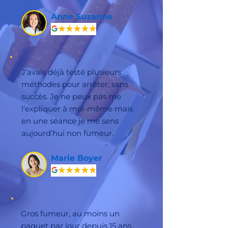
Anne Suzanne
J’avais déjà testé plusieurs
méthodes pour arrêter, sans
succès. Je ne peux pas me
l’expliquer à moi-même mais
en une séance je me sens
aujourd’hui non fumeur.
Marie Boyer
Gros fumeur, au moins un
paquet par jour depuis 15 ans,