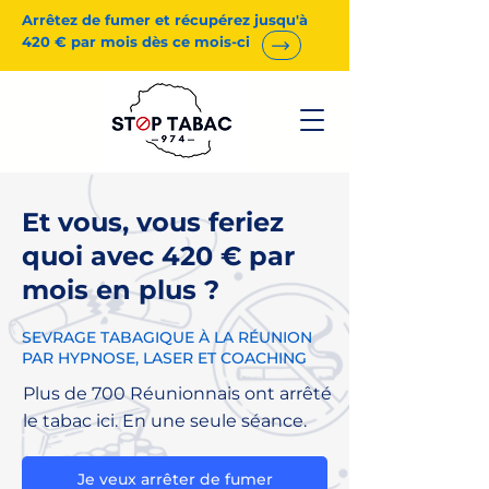
Arrêtez de fumer et récupérez jusqu'à
420 € par mois dès ce mois-ci
Et vous, vous feriez
quoi avec 420 € par
mois en plus ?
SEVRAGE TABAGIQUE À LA RÉUNION
PAR HYPNOSE, LASER ET COACHING
Plus de 700 Réunionnais ont arrêté
le tabac ici. En une seule séance.
Je veux arrêter de fumer