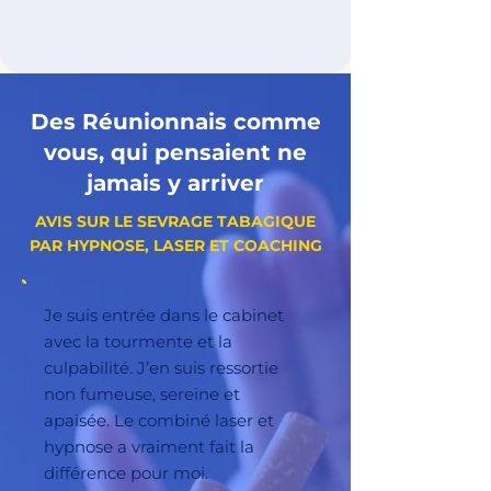
Des Réunionnais comme
vous, qui pensaient ne
jamais y arriver
AVIS SUR LE SEVRAGE TABAGIQUE
PAR HYPNOSE, LASER ET COACHING
Je suis entrée dans le cabinet
avec la tourmente et la
culpabilité. J’en suis ressortie
non fumeuse, sereine et
apaisée. Le combiné laser et
hypnose a vraiment fait la
différence pour moi.