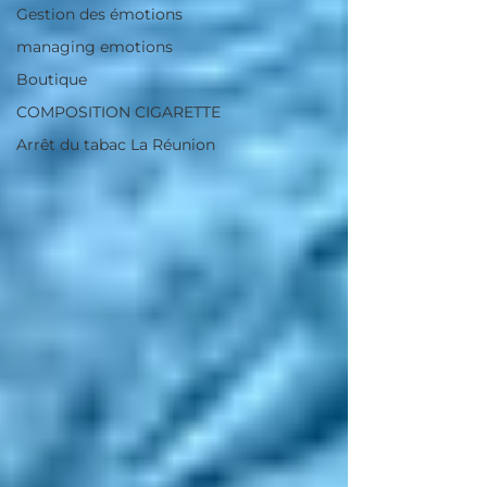
Gestion des émotions
managing emotions
Boutique
COMPOSITION CIGARETTE
Arrêt du tabac La Réunion