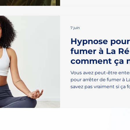
minutes. Et avec les bon
pouvez les traverser sans
manque de cigarette arri
vous arrêtez de fumer, vo
7 juin
Hypnose pour 
fumer à La Ré
comment ça 
vraiment ?
Vous avez peut-être ente
pour arrêter de fumer à 
savez pas vraiment si ça 
cet article, Damien Belleng
du tabac à Saint-Paul, vou
principe de l'hypnose thé
est efficace pour le sev
se déroule une séance co
l'hypnose thérapeutique 