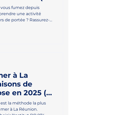
, vous fumez depuis
prendre une activité
s de portée ? Rassurez-
éal pour agir. Conjuguer
du sport après 40 ans est
lus bénéfiques pour votre
tre moral. Voici comment y
prendre le sport après 40
'arrêt du tabac 🚬 Fumer
 pour la s
mer à La
aisons de
ose en 2025 (+
est la méthode la plus
fumer à La Réunion.