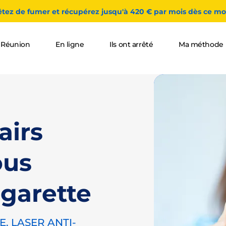
êtez de fumer et récupérez jusqu'à 420 € par mois dès ce moi
 Réunion
En ligne
Ils ont arrêté
Ma méthode
airs
ous
igarette
, LASER ANTI-