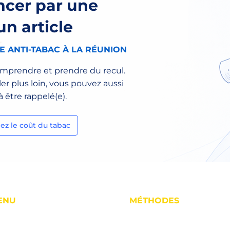
cer par une
L’hypnose thérapeutique n
n article
 ANTI-TABAC À LA RÉUNION
mprendre et prendre du recul.
ler plus loin, vous pouvez aussi
être rappelé(e).
lez le coût du tabac
ENU
MÉTHODES
cueil
Hypnose