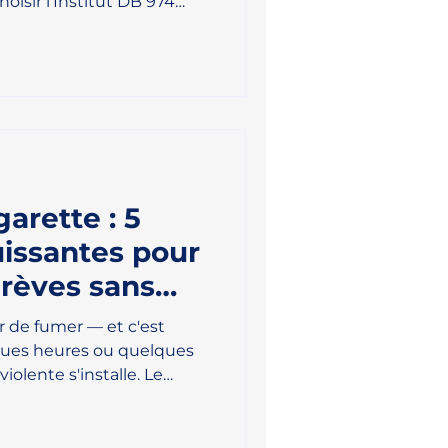
oisir l'Institut DB 974
ique en 974.
arette : 5
issantes pour
crèves sans
r de fumer — et c'est
lques heures ou quelques
violente s'installe. Le
est ce moment redouté où
lament leur dose. La bonne
rent en général moins de 5