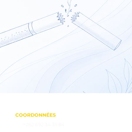
’a rien à
COORDONNÉES
+262 692 34 35 84