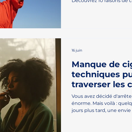
Découvrez 10 raisons de ch
pour votre sevrage tabag
16 juin
Manque de cig
techniques pu
traverser les 
rechuter
Vous avez décidé d'arrête
énorme. Mais voilà : que
jours plus tard, une envie 
manque de cigarette, c'
le corps et le mental réc
nouvelle ? Ces crèves du