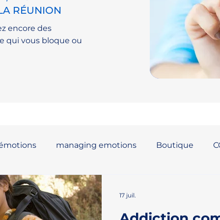
 LA RÉUNION
ez encore des
e qui vous bloque ou
 émotions
managing emotions
Boutique
C
17 juil.
Addiction co