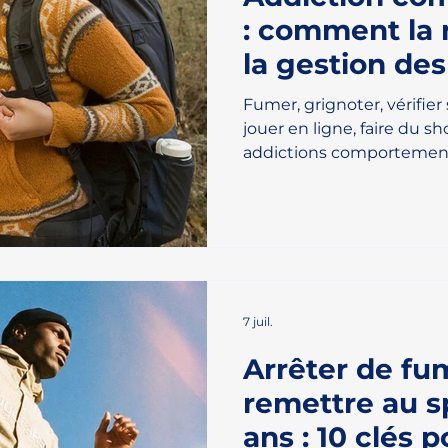
: comment la 
la gestion des
en libèrent d
Fumer, grignoter, vérifier
jouer en ligne, faire du s
addictions comportementa
en silence, bien au-delà
volonté. Pour s'en libérer
sont essentiels : compre
réellement à changer, et
les freins, y compris les 
bénéfices secondaires qu
dépendance. 🧠 Comprend
7 juil.
Arrêter de fu
remettre au s
ans : 10 clés p