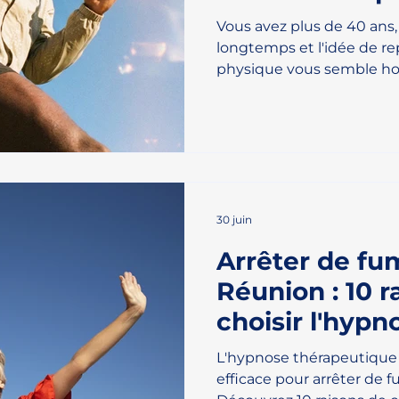
témoignages)
Vous avez plus de 40 ans
longtemps et l'idée de re
physique vous semble hor
vous : c'est le moment id
arrêt du tabac et reprise 
l'une des décisions les p
corps, votre souffle et vo
parvenir sereinement. Re
ans aide à mieux réussir l
après 40 ans : un tournant
30 juin
Arrêter de fu
Réunion : 10 r
choisir l'hypn
témoignages)
L'hypnose thérapeutique 
efficace pour arrêter de 