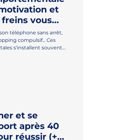
motivation et
 freins vous
urablement
 son téléphone sans arrêt,
hopping compulsif... Ces
les s'installent souvent
 d'un simple manque de
 durablement, deux leviers
ndre ce qui nous motive
 apprendre à désamorcer
plus discrets, comme les
e nous tirons de notre
re l'addic
mer et se
port après 40
our réussir (+