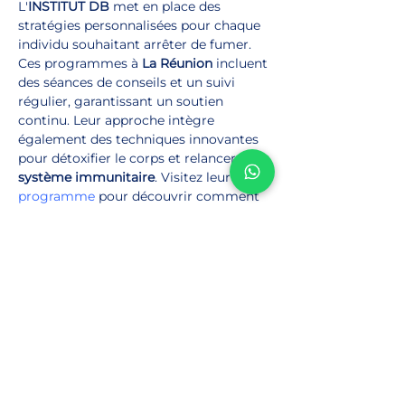
L'
INSTITUT DB
 met en place des 
stratégies personnalisées pour chaque 
individu souhaitant arrêter de fumer. 
Ces programmes à 
La Réunion
 incluent 
des séances de conseils et un suivi 
régulier, garantissant un soutien 
continu. Leur approche intègre 
également des techniques innovantes 
pour détoxifier le corps et relancer le 
système immunitaire
. Visitez leur 
page 
programme
 pour découvrir comment 
ils peuvent vous aider dans votre 
parcours vers une vie sans tabac.
Profiter des ressources naturelles de 
La Réunion
Les ressources naturelles de 
La 
Réunion
 jouent un rôle majeur dans le 
renforcement du 
système immunitaire
après 
1 mois sans cigarette
. L'air pur et 
les aliments locaux riches en 