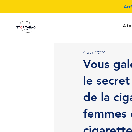
Arr
À La
4 avr. 2024
Vous gal
le secre
de la ci
femmes e
cigarett