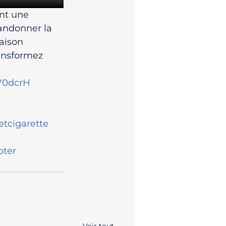
nt une 
andonner la 
aison 
ansformez 
3V0dcrH
etcigarette
oter