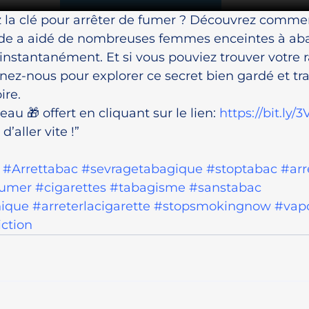
 la clé pour arrêter de fumer ? Découvrez comme
de a aidé de nombreuses femmes enceintes à ab
instantanément. Et si vous pouviez trouver votre r
nez-nous pour explorer ce secret bien gardé et tr
ire.
u 🎁 offert en cliquant sur le lien: 
https://bit.ly/
’aller vite !”
#Arrettabac
#sevragetabagique
#stoptabac
#arr
fumer
#cigarettes
#tabagisme
#sanstabac
nique
#arreterlacigarette
#stopsmokingnow
#vap
ction