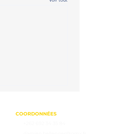
Voir tout
COORDONNÉES
+262 692 34 35 84
damien.bellenger@gmx.fr