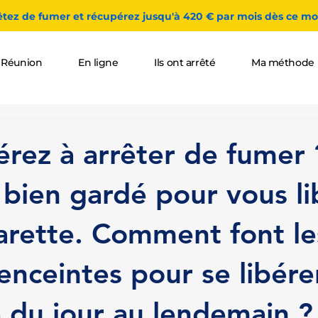
êtez de fumer et récupérez jusqu'à 420 € par mois dès ce moi
 Réunion
En ligne
Ils ont arrêté
Ma méthode
érez à arrêter de fumer 
t bien gardé pour vous l
garette. Comment font le
nceintes pour se libérer
e du jour au lendemain ?