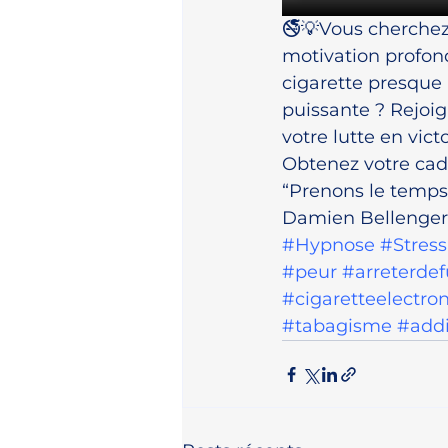
🚭💡Vous cherchez
motivation profon
cigarette presque 
puissante ? Rejoig
votre lutte en victo
Obtenez votre cadea
“Prenons le temps d
Damien Bellenger
#Hypnose
#Stress
#peur
#arreterde
#cigaretteelectro
#tabagisme
#addi