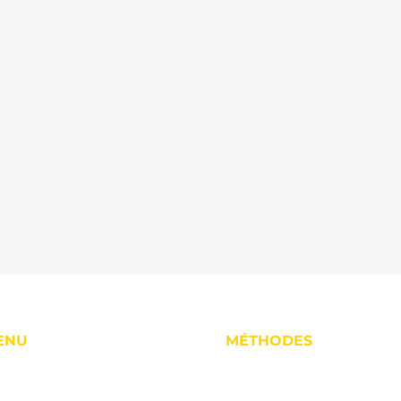
ENU
MÉTHODES
cueil
Hypnose
la Réunion