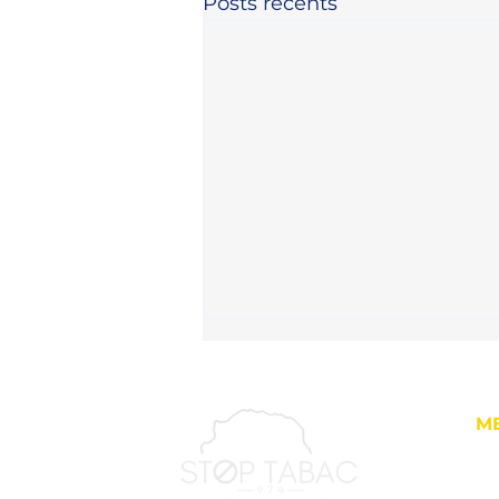
Posts récents
M
Ac
À 