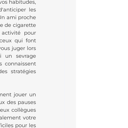
os habitudes, 
anticiper les 
Un ami proche 
 de cigarette 
tivité pour 
ceux qui font 
us juger lors 
 un sevrage 
s connaissent 
s stratégies 
ment jouer un 
eux des pauses 
eux collègues 
alement votre 
ciles pour les 