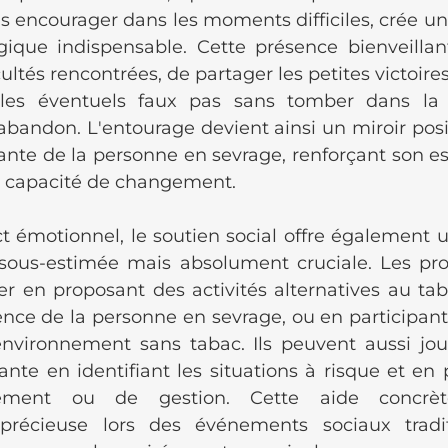
s encourager dans les moments difficiles, crée un
gique indispensable. Cette présence bienveilla
icultés rencontrées, de partager les petites victoire
r les éventuels faux pas sans tomber dans la s
'abandon. L'entourage devient ainsi un miroir posit
nte de la personne en sevrage, renforçant son est
a capacité de changement.
t émotionnel, le soutien social offre également 
sous-estimée mais absolument cruciale. Les pro
r en proposant des activités alternatives au taba
nce de la personne en sevrage, ou en participant
environnement sans tabac. Ils peuvent aussi jou
lante en identifiant les situations à risque et en
itement ou de gestion. Cette aide concrèt
 précieuse lors des événements sociaux tradit