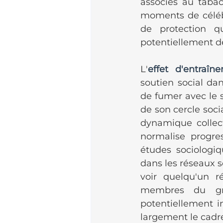
associés au tabac
moments de célébr
de protection qu
potentiellement dé
L'
effet d'entraîne
soutien social da
de fumer avec le s
de son cercle soc
dynamique collec
normalise progre
études sociologi
dans les réseaux s
voir quelqu'un r
membres du gro
potentiellement i
largement le cadre