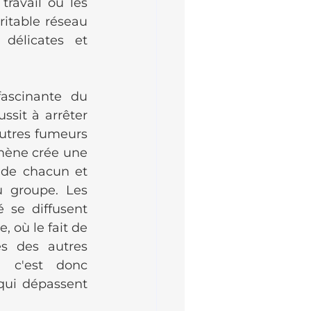
ravail ou les 
itable réseau 
délicates et 
ascinante du 
sit à arrêter 
utres fumeurs 
ène crée une 
de chacun et 
 groupe. Les 
se diffusent 
où le fait de 
s des autres 
 c'est donc 
qui dépassent 