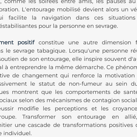
, comme les soirées entre amis, les pauses au t
ation. L'entourage mobilisé devient alors un vér
i facilite la navigation dans ces situations 
stabilisantes pour la personne en sevrage.
ment positif
 constitue une autre dimension f
ns le sevrage tabagique. Lorsqu'une personne réus
outien de son entourage, elle inspire souvent d'a
ial à entreprendre la même démarche. Ce phénom
tive de changement qui renforce la motivation 
ssivement le statut de non-fumeur au sein du
ques montrent que les comportements de santé 
ociaux selon des mécanismes de contagion sociale, 
éussir modifie les perceptions et les croyance
upe. Transformer son entourage en allié,
nitier une cascade de transformations positives 
 individuel.