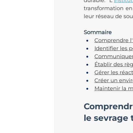
durable. L'
Instit
transformation en 
leur réseau de sou
Sommaire
Comprendre l'
Identifier les
Communiquer 
Établir des rè
Gérer les réac
Créer un envi
Maintenir la m
Comprendre
le sevrage