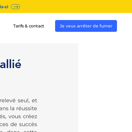
s-ci
Tarifs & contact
Je veux arrêter de fumer
llié
levé seul, et 
ns la réussite 
s, vous créez 
es de succès 