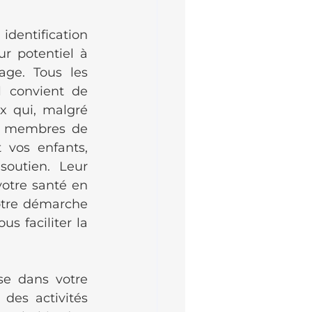
dentification 
r potentiel à 
ge. Tous les 
 convient de 
x qui, malgré 
es membres de 
vos enfants, 
outien. Leur 
otre santé en 
otre démarche 
 faciliter la 
e dans votre 
des activités 