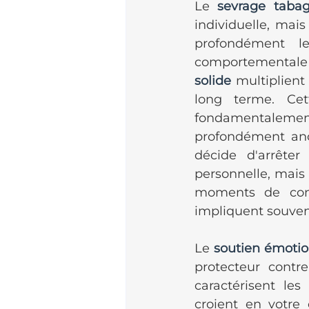
Le 
sevrage taba
individuelle, mai
profondément l
comportementale 
solide
 multiplient 
long terme. Cet
fondamentalement 
profondément ancr
décide d'arrête
personnelle, mais 
moments de conv
impliquent souven
Le 
soutien émotio
protecteur contre
caractérisent le
croient en votre 