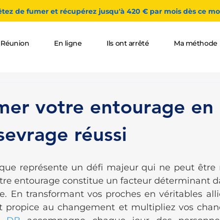
êtez de fumer et récupérez jusqu'à 420 € par mois dès ce moi
 Réunion
En ligne
Ils ont arrêté
Ma méthode
mer votre entourage en a
sevrage réussi
que représente un défi majeur qui ne peut être re
otre entourage constitue un facteur déterminant da
. En transformant vos proches en véritables allié
 propice au changement et multipliez vos chanc