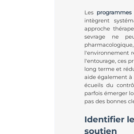
Les 
programmes
intègrent systé
approche thérapeu
sevrage ne peu
pharmacologiqu
l'environnement re
l'entourage, ces 
long terme et réd
aide également à s
écueils du contrô
parfois émerger lo
pas des bonnes cl
Identifier 
soutien