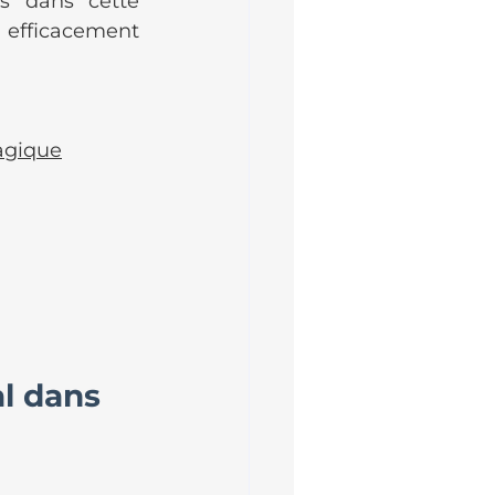
 dans cette 
 efficacement 
agique
l dans 