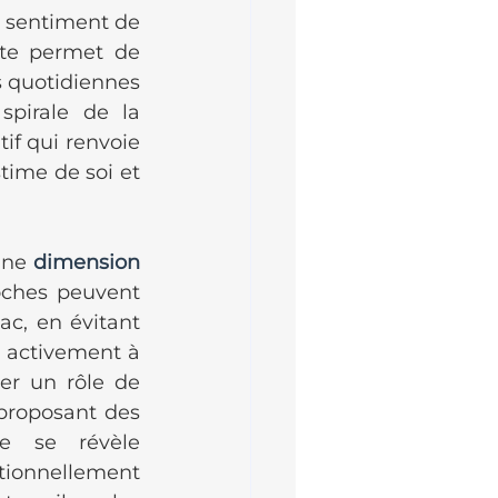
 sentiment de 
nte permet de 
s quotidiennes 
pirale de la 
if qui renvoie 
ime de soi et 
une 
dimension 
ches peuvent 
c, en évitant 
 activement à 
er un rôle de 
 proposant des 
e se révèle 
ionnellement 