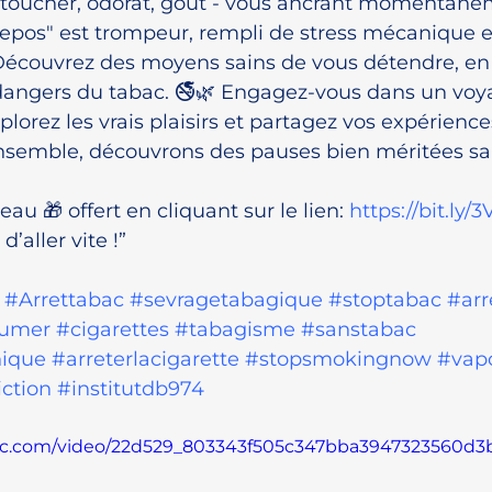
 - toucher, odorat, goût - vous ancrant momentané
repos" est trompeur, rempli de stress mécanique 
 Découvrez des moyens sains de vous détendre, en
 dangers du tabac. 🚭🌿 Engagez-vous dans un voy
plorez les vrais plaisirs et partagez vos expérience
nsemble, découvrons des pauses bien méritées san
u 🎁 offert en cliquant sur le lien: 
https://bit.ly/
’aller vite !”
#Arrettabac
#sevragetabagique
#stoptabac
#arr
fumer
#cigarettes
#tabagisme
#sanstabac
nique
#arreterlacigarette
#stopsmokingnow
#vap
ction
#institutdb974
tatic.com/video/22d529_803343f505c347bba3947323560d