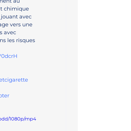
ment au 
et chimique 
 jouant avec 
age vers une 
s avec 
s les risques 
3V0dcrH
etcigarette
oter
3bdd/1080p/mp4