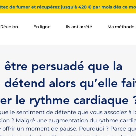
êtez de fumer et récupérez jusqu'à 420 € par mois dès ce moi
 Réunion
En ligne
Ils ont arrêté
Ma méthode
 être persuadé que la
 détend alors qu’elle fai
r le rythme cardiaque 
que le sentiment de détente que vous associez à la
lusion ? Malgré une augmentation du rythme cardia
offrir un moment de pause. Pourquoi ? Parce qu