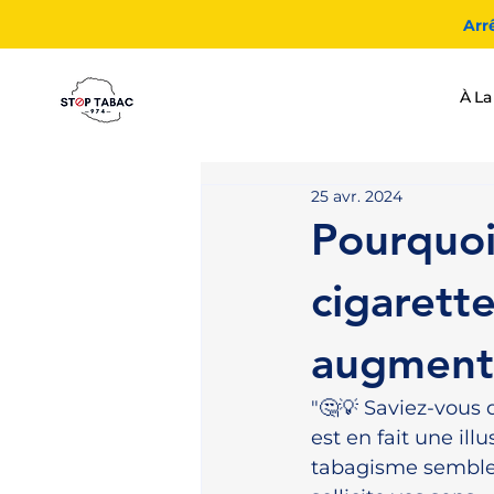
Arr
À La
25 avr. 2024
Pourquoi
cigarette
augmente
"🤔💡 Saviez-vous 
est en fait une il
tabagisme semble 