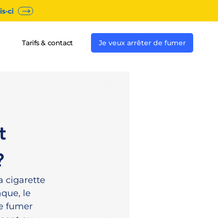
s-ci
Tarifs & contact
Je veux arrêter de fumer
t
?
 cigarette 
que, le 
e fumer 