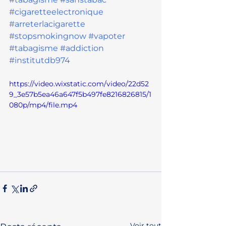
#cigaretteelectronique
#arreterlacigarette
#stopsmokingnow
#vapoter
#tabagisme
#addiction
#institutdb974
https://video.wixstatic.com/video/22d52
9_3e57b5ea46a647f5b497fe8216826815/1
080p/mp4/file.mp4
Voir tout