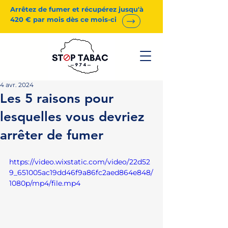
Arrêtez de fumer et récupérez jusqu'à
420 € par mois dès ce mois-ci
4 avr. 2024
Les 5 raisons pour
lesquelles vous devriez
arrêter de fumer
https://video.wixstatic.com/video/22d52
9_651005ac19dd46f9a86fc2aed864e848/
1080p/mp4/file.mp4