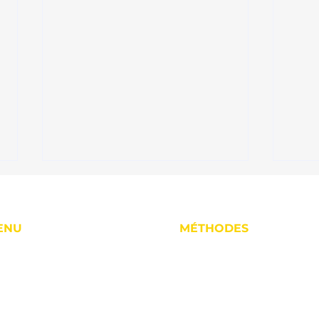
ENU
MÉTHODES
cueil
Hypnose
la Réunion
Laser
 ligne
Coaching
Arrêter de fumer et se
Arrê
lculez le coût du tabac
remettre au sport après 40
Réun