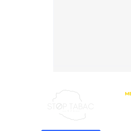
M
Ac
À 
En
Addiction comportementale
Ca
: comment la motivation et