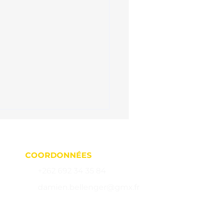
COORDONNÉES
+262 692 34 35 84
damien.bellenger@gmx.fr
176 Bd du Front de Mer,
ter de fumer à La
ion : 10 raisons de
97460 Saint-Paul