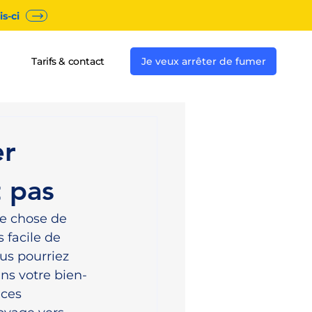
s-ci
Tarifs & contact
Je veux arrêter de fumer
er
 pas
e chose de 
 facile de 
us pourriez 
ns votre bien-
 ces 