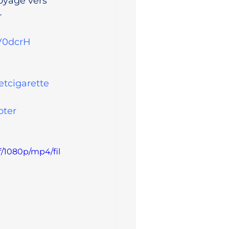
yage vers 
 
3V0dcrH
etcigarette
oter
f/1080p/mp4/fil