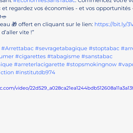
sant 
#EconomiesSansTabac
. Commencez votre vo
 et regardez vos économies - et vos opportunités -
🥗
u 🎁 offert en cliquant sur le lien: 
https://bit.ly/
’aller vite !”
#Arrettabac
#sevragetabagique
#stoptabac
#arr
fumer
#cigarettes
#tabagisme
#sanstabac
nique
#arreterlacigarette
#stopsmokingnow
#vap
ction
#institutdb974
atic.com/video/22d529_a028ca21ea1244bdb512608a11a3a13