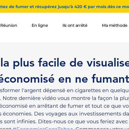
êtez de fumer et récupérez jusqu'à 420 € par mois dès ce moi
 Réunion
En ligne
Ils ont arrêté
Ma méthode
la plus facile de visualis
 économisé en ne fumant
nsformer l'argent dépensé en cigarettes en quelqu
. Notre dernière vidéo vous montre la façon la plus
t économisé en arrêtant de fumer et tout ce que vo
ces économies. Des voyages aux investissements da
tés sont infinies. Dites-nous ce que vous feriez avec