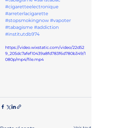
#cigaretteelectronique
#arreterlacigarette
#stopsmokingnow
#vapoter
#tabagisme
#addiction
#institutdb974
https://video.wixstatic.com/video/22d52
9_205dc7afef10439a8fd783f6d780b349/1
080p/mp4/file.mp4
Voir tout