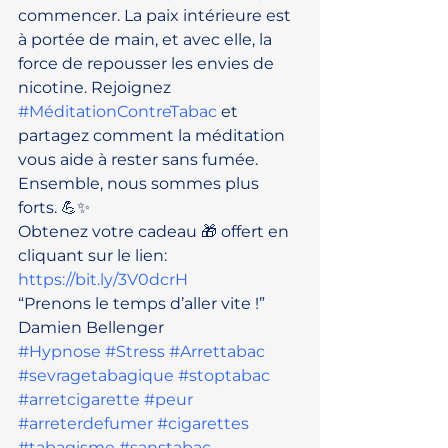
commencer. La paix intérieure est 
à portée de main, et avec elle, la 
force de repousser les envies de 
nicotine. Rejoignez 
#MéditationContreTabac
 et 
partagez comment la méditation 
vous aide à rester sans fumée. 
Ensemble, nous sommes plus 
forts. 💪✨
Obtenez votre cadeau 🎁 offert en 
cliquant sur le lien: 
https://bit.ly/3V0dcrH
“Prenons le temps d’aller vite !”
Damien Bellenger
#Hypnose
#Stress
#Arrettabac
#sevragetabagique
#stoptabac
#arretcigarette
#peur
#arreterdefumer
#cigarettes
#tabagisme
#sanstabac