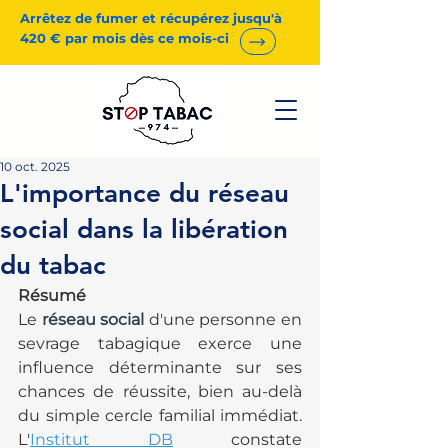
Arrêtez de fumer et récupérez jusqu'à
420 € par mois dès ce mois-ci
10 oct. 2025
L'importance du réseau
social dans la libération
du tabac
Résumé
Le 
réseau social
 d'une personne en 
sevrage tabagique exerce une 
influence déterminante sur ses 
chances de réussite, bien au-delà 
du simple cercle familial immédiat. 
L'
Institut DB
 constate 