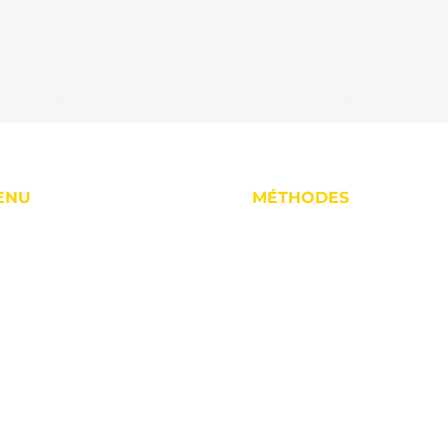
ENU
MÉTHODES
cueil
Hypnose
la Réunion
Laser
 ligne
Coaching
Arrêter de fumer et se
Arrê
lculez le coût du tabac
remettre au sport après 40
Réun
ans : 10 clés pour réussir (+
choi
s ont arrêté
témoignages)
témo
 méthode
rifs & Contact
og