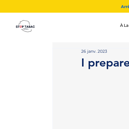
Arr
À La
26 janv. 2023
I prepar