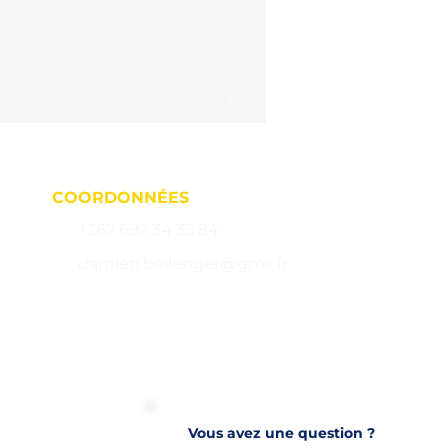
COORDONNÉES
+262 692 34 35 84
damien.bellenger@gmx.fr
176 Bd du Front de Mer,
ter de fumer à La
ion : 10 raisons de
97460 Saint-Paul
sir l'hypnose en 2025 (+
ignages)
Vous avez une question ?