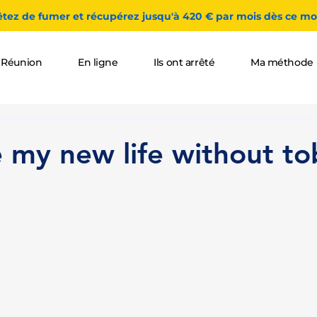
êtez de fumer et récupérez jusqu'à 420 € par mois dès ce moi
 Réunion
En ligne
Ils ont arrêté
Ma méthode
e my new life without t