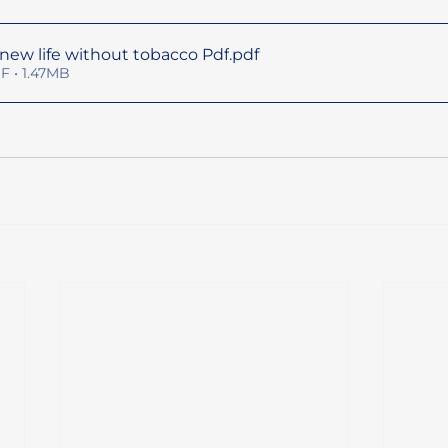
new life without tobacco Pdf
.pdf
F • 1.47MB