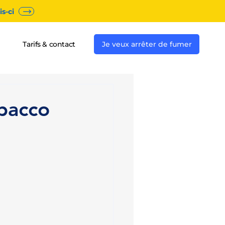
s-ci
Tarifs & contact
Je veux arrêter de fumer
obacco