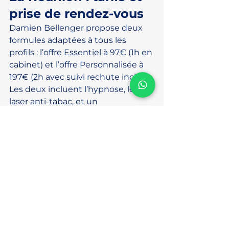
prise de rendez-vous
Damien Bellenger propose deux 
formules adaptées à tous les 
profils : l’offre Essentiel à 97€ (1h en 
cabinet) et l’offre Personnalisée à 
197€ (2h avec suivi rechute inclus). 
Les deux incluent l’hypnose, le 
laser anti-tabac, et un 
accompagnement post-séance.
Le cabinet est situé au 176 
Boulevard du Front de Mer à Saint-
Paul (97460). Accessible depuis 
toute l’île : Saint-Denis, Le Port, 
Saint-Gilles, Saint-Pierre, Saint-Leu. 
Un programme en ligne est 
également disponible pour les 
personnes ne pouvant pas se 