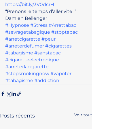
https://bit.ly/3V0dcrH
“Prenons le temps d’aller vite !”
Damien Bellenger
#Hypnose
#Stress
#Arrettabac
#sevragetabagique
#stoptabac
#arretcigarette
#peur
#arreterdefumer
#cigarettes
#tabagisme
#sanstabac
#cigaretteelectronique
#arreterlacigarette
#stopsmokingnow
#vapoter
#tabagisme
#addiction
Voir tout
Posts récents