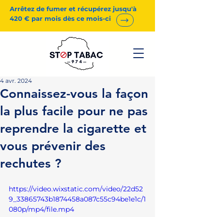
Arrêtez de fumer et récupérez jusqu'à
420 € par mois dès ce mois-ci
4 avr. 2024
Connaissez-vous la façon
la plus facile pour ne pas
reprendre la cigarette et
vous prévenir des
rechutes ?
https://video.wixstatic.com/video/22d52
9_33865743b1874458a087c55c94be1e1c/1
080p/mp4/file.mp4