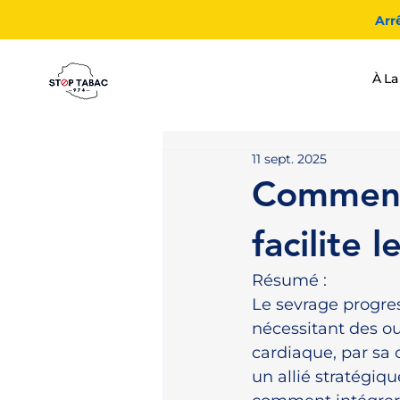
Arr
À La
11 sept. 2025
Comment
facilite 
Résumé :
Le sevrage progres
nécessitant des out
cardiaque, par sa 
un allié stratégiqu