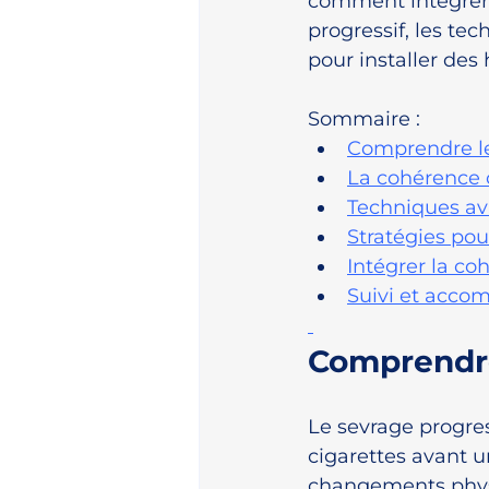
comment intégrer 
progressif, les tec
pour installer des
Sommaire :
Comprendre le 
La cohérence 
Techniques ava
Stratégies pou
Intégrer la co
Suivi et acco
Comprendre 
Le sevrage progre
cigarettes avant u
changements physi