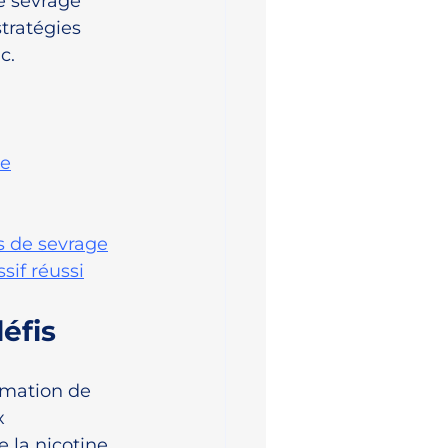
 sevrage 
tratégies 
c.
le
s de sevrage
if réussi
éfis
mmation de 
x 
la nicotine. 