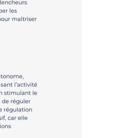
clencheurs 
er les 
our maîtriser 
utonome, 
nt l’activité 
 stimulant le 
 de réguler 
e régulation 
, car elle 
ions 