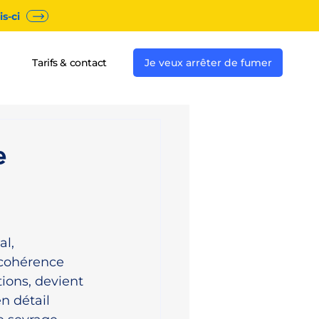
s-ci
Tarifs & contact
Je veux arrêter de fumer
e
l, 
 cohérence 
ions, devient 
n détail 