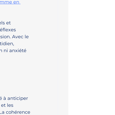
amme en 
s et 
éflexes 
sion. Avec le 
idien, 
n ni anxiété 
 à anticiper 
et les 
 La cohérence 