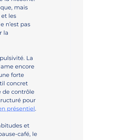
que, mais 
et les 
e n’est pas 
 la 
ulsivité. La 
clame encore 
une forte 
il concret 
 de contrôle 
ructuré pour 
n présentiel
.
abitudes et 
ause-café, le 