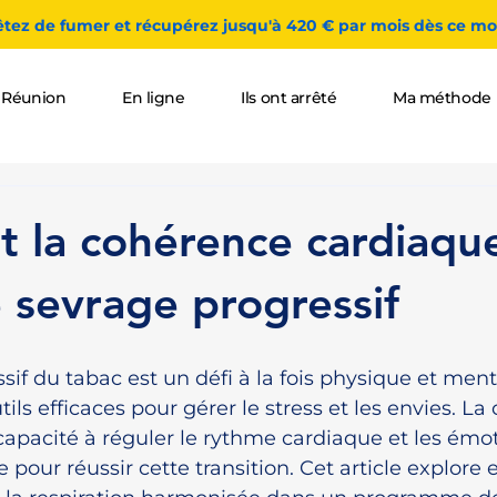
êtez de fumer et récupérez jusqu'à 420 € par mois dès ce moi
 Réunion
En ligne
Ils ont arrêté
Ma méthode
 la cohérence cardiaqu
le sevrage progressif
sif du tabac est un défi à la fois physique et menta
ils efficaces pour gérer le stress et les envies. La
capacité à réguler le rythme cardiaque et les émot
e pour réussir cette transition. Cet article explore e