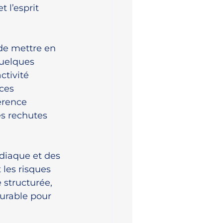
 l’esprit 
de mettre en 
quelques 
tivité 
ces 
érence 
es rechutes 
diaque et des 
les risques 
 structurée, 
urable pour 