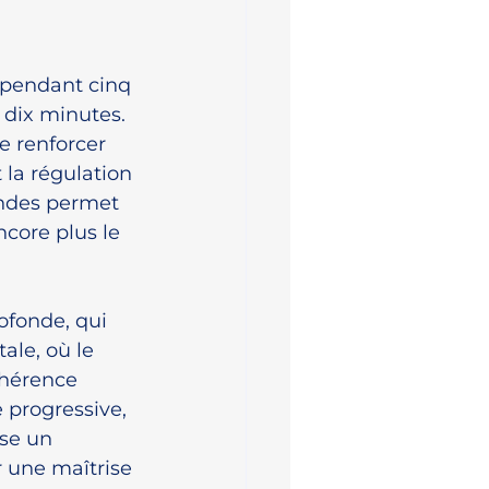
 pendant cinq 
dix minutes. 
e renforcer 
 la régulation 
ondes permet 
core plus le 
ofonde, qui 
ale, où le 
ohérence 
 progressive, 
ose un 
 une maîtrise 