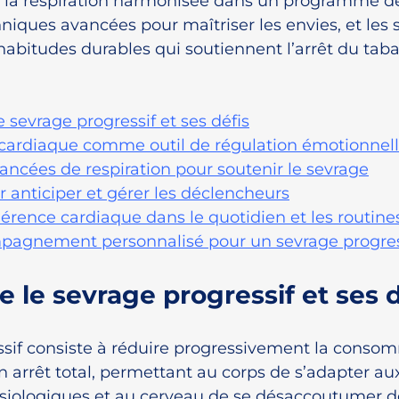
la respiration harmonisée dans un programme de
hniques avancées pour maîtriser les envies, et les s
 habitudes durables qui soutiennent l’arrêt du taba
sevrage progressif et ses défis
cardiaque comme outil de régulation émotionnel
ncées de respiration pour soutenir le sevrage
r anticiper et gérer les déclencheurs
hérence cardiaque dans le quotidien et les routine
mpagnement personnalisé pour un sevrage progress
le sevrage progressif et ses d
ssif consiste à réduire progressivement la conso
n arrêt total, permettant au corps de s’adapter au
ologiques et au cerveau de se désaccoutumer de 