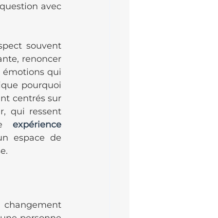
question avec 
spect souvent 
nte, renoncer 
s émotions qui 
lique pourquoi 
t centrés sur 
, qui ressent 
te 
expérience 
un espace de 
e.
e changement 