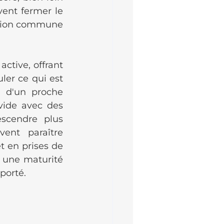
ent fermer le 
ation commune 
ctive, offrant 
er ce qui est 
s d'un proche 
vide avec des 
cendre plus 
nt paraître 
t en prises de 
une maturité 
porté.