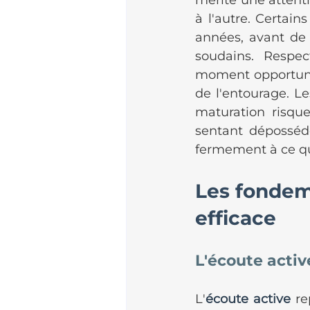
mérite une attenti
à l'autre. Certai
années, avant de 
soudains. Respect
moment opportun n
de l'entourage. Le
maturation risque
sentant déposséd
fermement à ce qu
Les fondem
efficace
L'écoute activ
L'
écoute active
 r