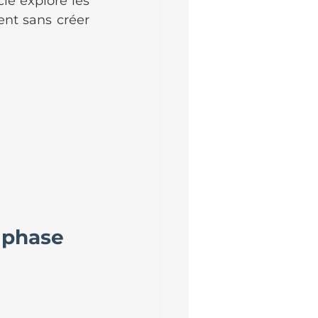
e explore les 
nt sans créer 
 phase 