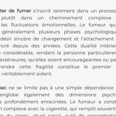
êter de fumer
 s'inscrit rarement dans un processu
s plutôt dans un cheminement complexe 
 les fluctuations émotionnelles. Le fumeur qui
 généralement plusieurs phases psychologiques
e désir sincère de changement et l'attachement
ré depuis des années. Cette dualité intérie
 considérable, rendant la personne particulière
 extérieures, qu'elles soient encourageantes ou 
rendre cette fragilité constitue le premier
éritablement aidant.
bac
 ne se limite pas à une simple dépendance p
 englobe également des dimensions psycho
 profondément enracinées. Le fumeur a constru
 complexe avec la cigarette, qui remplit souvent 
on du stress, rituel social, outil de concentrati