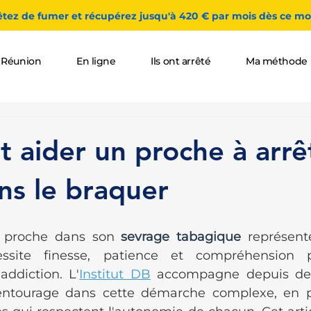
êtez de fumer et récupérez jusqu'à 420 € par mois dès ce moi
 Réunion
En ligne
Ils ont arrêté
Ma méthode
aider un proche à arrê
ns le braquer
proche dans son 
sevrage tabagique
 représent
essite finesse, patience et compréhension p
ddiction. L'
Institut DB
 accompagne depuis des
entourage dans cette démarche complexe, en p