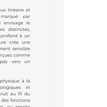
s linéaire et 
marqué par 
 envisage le 
 distinctes, 
 profond à un 
ure crée une 
ment sensible 
perçues comme 
 pas vers un 
hysique à la 
logiques et 
it au fil du 
des fonctions 
on, ou encore 