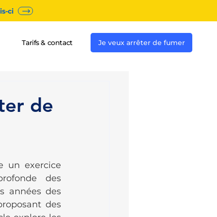
s-ci
Tarifs & contact
Je veux arrêter de fumer
ter de
e un exercice 
rofonde des 
 années des 
roposant des 