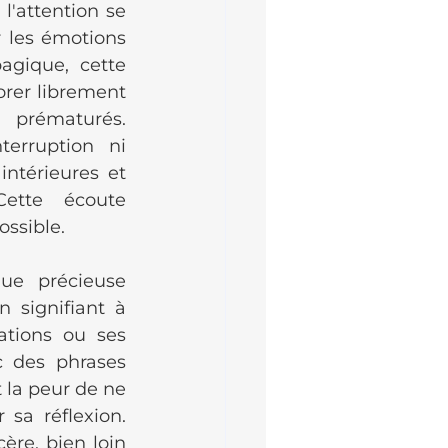
'attention se 
les émotions 
gique, cette 
rer librement 
prématurés. 
erruption ni 
ntérieures et 
ette écoute 
ossible.
e précieuse 
 signifiant à 
ations ou ses 
c des phrases 
 la peur de ne 
sa réflexion. 
re, bien loin 