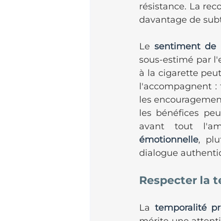
résistance. La re
davantage de subti
Le 
sentiment de 
sous-estimé par l
à la cigarette peu
l'accompagnent : t
les encouragement
les bénéfices peu
avant tout l'a
émotionnelle
, pl
dialogue authenti
Respecter la t
La 
temporalité p