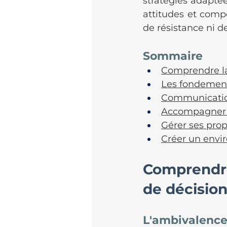
stratégies adaptée
attitudes et comp
de résistance ni de
Sommaire
Comprendre la
Les fondement
Communication
Accompagner sa
Gérer ses pro
Créer un envir
Comprendre
de décisio
L'ambivalence