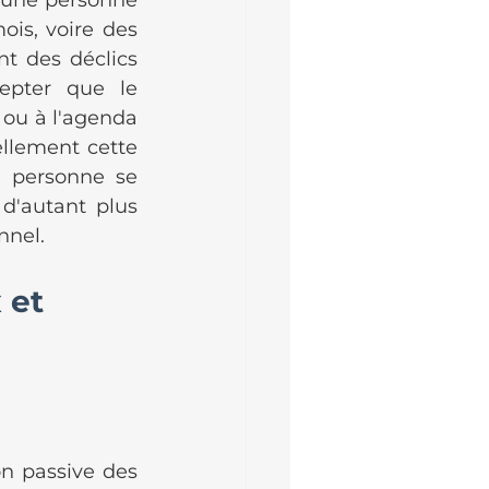
'une personne 
is, voire des 
t des déclics 
epter que le 
u à l'agenda 
ellement cette 
 personne se 
 d'autant plus 
nnel.
 et 
n passive des 