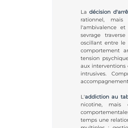
La 
décision d'arr
rationnel, mai
l'ambivalence et
sevrage traverse
oscillant entre l
comportement anc
tension psychique
aux interventions
intrusives. Comp
accompagnement v
L'
addiction au ta
nicotine, mais
comportementales
temps une relation
multiples : gesti