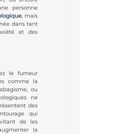
une personne 
logique
, mais 
née dans tant 
xiété et des 
z le fumeur 
mes comme la 
tabagisme, ou 
ologiques ne 
résentent des 
ntourage qui 
tant de les 
augmenter la 