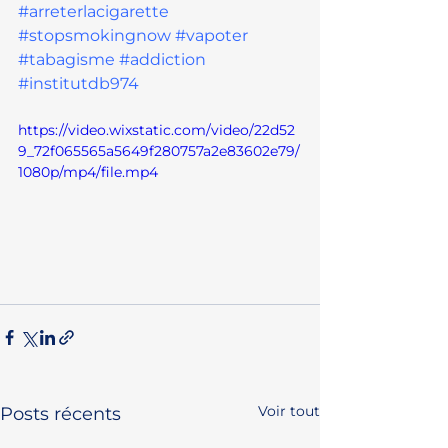
#arreterlacigarette
#stopsmokingnow
#vapoter
#tabagisme
#addiction
#institutdb974
https://video.wixstatic.com/video/22d52
9_72f065565a5649f280757a2e83602e79/
1080p/mp4/file.mp4
Voir tout
Posts récents