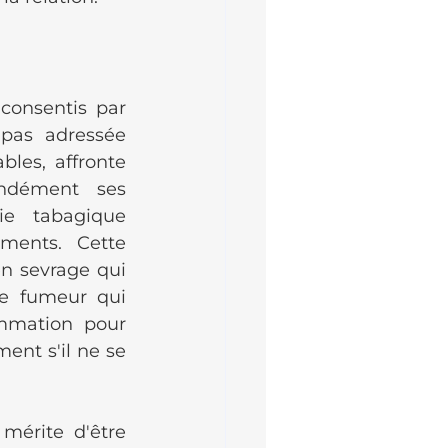
 consentis par 
pas adressée 
les, affronte 
ndément ses 
e tabagique 
ments. Cette 
n sevrage qui 
re fumeur qui 
mmation pour 
nt s'il ne se 
mérite d'être 