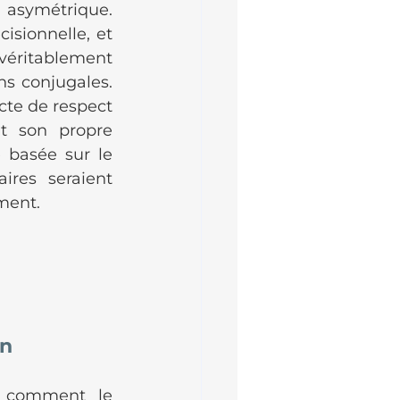
asymétrique. 
sionnelle, et 
véritablement 
s conjugales. 
cte de respect 
 son propre 
 basée sur le 
res seraient 
ment.
on
 comment le 