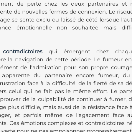
ment de perte chez les deux partenaires et n
ente de nouvelles formes de connexion. Le risque 
age se sente exclu ou laissé de côté lorsque l'aut
ance émotionnelle non souhaitée mais diffic
contradictoires
 qui émergent chez chaque 
e la navigation de cette période. Le fumeur en
nément de l'admiration pour son propre courage 
é apparente du partenaire encore fumeur, du
frustration face à la difficulté, de la fierté de sa 
rs celui qui ne fait pas le même effort. Le part
prouver de la culpabilité de continuer à fumer, de
e plus difficile, mais aussi de la résistance face 
anger, et parfois même de l'agacement face 
 Ces émotions complexes et contradictoires néc
erte pour ne pas empoisonner progressivement l