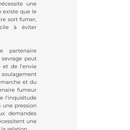
écessite une 
existe que le 
re sort fumer, 
ile à éviter 
partenaire 
 sevrage peut 
et de l'envie 
 soulagement 
démarche et du 
enaire fumeur 
 l'inquiétude 
à une pression 
aux demandes 
essitent une 
a relation.