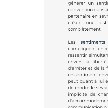
générer un senti
réinvention consci
partenaire en sevr
créant une dist
complètement.
Les 
sentiments 
compliquent encor
ressentir simulta
envers la libert
d'arrêter et de la 
ressentiment enve
peut quant à lui é
de rendre le sevrag
implicite de ch
d'accommodements.
communication ouv