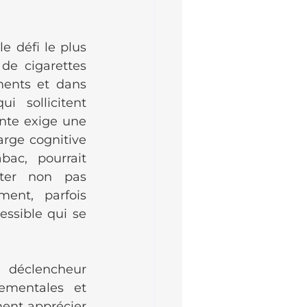
e défi le plus 
de cigarettes 
ments et dans 
 sollicitent 
nte exige une 
rge cognitive 
c, pourrait 
ter non pas 
ent, parfois 
ssible qui se 
déclencheur 
ementales et 
ent apprécier 