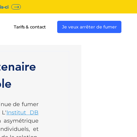
s-ci
Tarifs & contact
Je veux arrêter de fumer
enaire
le
inue de fumer 
 L'
Institut DB
 asymétrique 
dividuels, et 