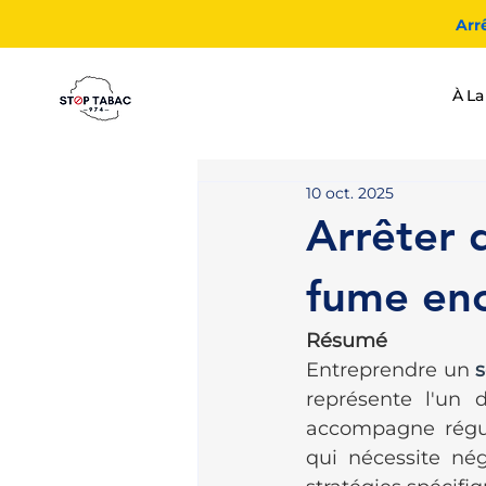
Arr
À La
10 oct. 2025
Arrêter 
fume enc
Résumé
Entreprendre un 
représente l'un 
accompagne régul
qui nécessite nég