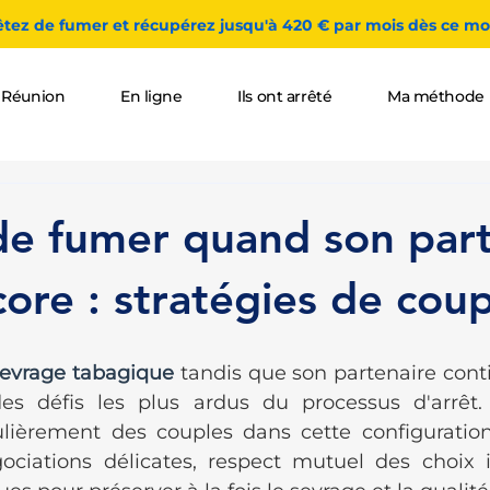
êtez de fumer et récupérez jusqu'à 420 € par mois dès ce moi
 Réunion
En ligne
Ils ont arrêté
Ma méthode
de fumer quand son part
ore : stratégies de coup
sevrage tabagique
 tandis que son partenaire cont
des défis les plus ardus du processus d'arrêt.
ièrement des couples dans cette configuration
ociations délicates, respect mutuel des choix in