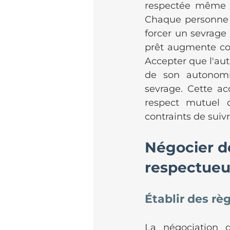
respectée même si
Chaque personne p
forcer un sevrage 
prêt augmente con
Accepter que l'aut
de son autonomi
sevrage. Cette ac
respect mutuel d
contraints de su
Négocier d
respectue
Établir des rè
La négociation d