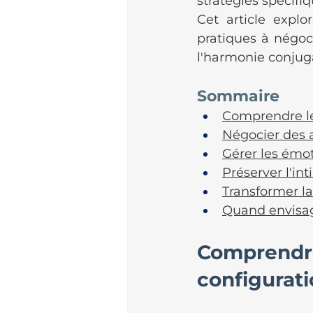
stratégies spécifiq
Cet article explo
pratiques à négoci
l'harmonie conjug
Sommaire
Comprendre les
Négocier des 
Gérer les émo
Préserver l'in
Transformer la
Quand envisag
Comprendre 
configurat