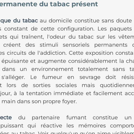
permanente du tabac présent
ique du tabac
 au domicile constitue sans doute l
s constant de cette configuration. Les paquets 
quets qui traînent, l'odeur du tabac sur les vête
 créent des stimuli sensoriels permanents qui
s circuits de l'addiction. Cette exposition consta
 épuisante et augmente considérablement la cha
 dans un environnement totalement sans taba
 s'alléger. Le fumeur en sevrage doit résis
t lors de sorties sociales mais quotidiennem
 jour, à la tentation immédiate et facilement acce
 main dans son propre foyer.
ecte
 du partenaire fumant constitue un 
 puissant qui réactive les mémoires comport
iées au tabac. Voir quelqu'un qu'on aime visiblem