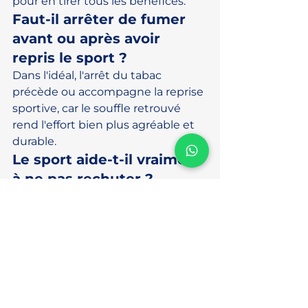
pour en tirer tous les bénéfices.
Faut-il arrêter de fumer 
avant ou après avoir 
repris le sport ?
Dans l'idéal, l'arrêt du tabac 
précède ou accompagne la reprise 
sportive, car le souffle retrouvé 
rend l'effort bien plus agréable et 
durable.
Le sport aide-t-il vraiment 
à ne pas rechuter ?
Oui : il agit sur le stress, l'humeur 
et l'image de soi, trois facteurs clés 
dans la prévention des rechutes 
tabagiques.
📚 Pour aller plus loin 
: nos articles liés
👉 Arrêter de fumer à La Réunion : 