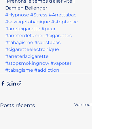
“Prenons le temps d’aller vite !”
Damien Bellenger
#Hypnose
#Stress
#Arrettabac
#sevragetabagique
#stoptabac
#arretcigarette
#peur
#arreterdefumer
#cigarettes
#tabagisme
#sanstabac
#cigaretteelectronique
#arreterlacigarette
#stopsmokingnow
#vapoter
#tabagisme
#addiction
Voir tout
Posts récents