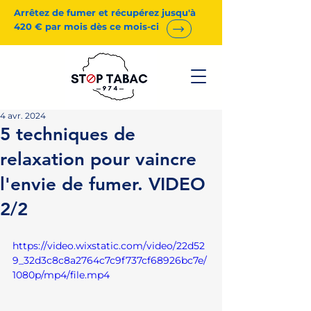
Arrêtez de fumer et récupérez jusqu'à
420 € par mois dès ce mois-ci
4 avr. 2024
5 techniques de
relaxation pour vaincre
l'envie de fumer. VIDEO
2/2
https://video.wixstatic.com/video/22d52
9_32d3c8c8a2764c7c9f737cf68926bc7e/
1080p/mp4/file.mp4