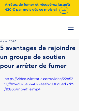
Arrêtez de fumer et récupérez jusqu'à
420 € par mois dès ce mois-ci
4 avr. 2024
5 avantages de rejoindre
un groupe de soutien
pour arrêter de fumer
https://video.wixstatic.com/video/22d52
9_ffed4d575e664022aeab7990d6ed37b5
/1080p/mp4/file.mp4