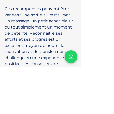
Ces récompenses peuvent être 
variées : une sortie au restaurant, 
un massage, un petit achat plaisir 
ou tout simplement un moment 
de détente. Reconnaître ses 
efforts et ses progrès est un 
excellent moyen de nourrir la 
motivation et de transformer ce 
challenge en une expérience 
positive. Les conseillers de 
l’
INSTITUT DB 974
 encouragent 
vivement cette démarche d’auto-
valorisation, essentielle pour 
maintenir le cap sans stress.
Astuce 9 : Se préparer 
aux possibles 