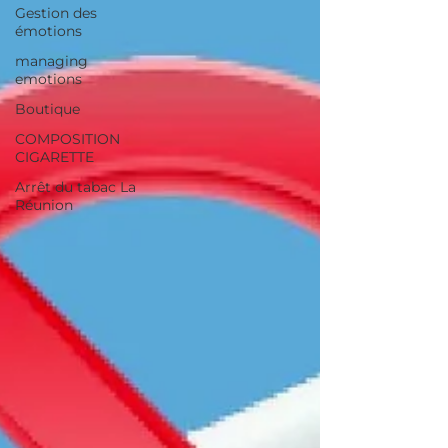
Gestion des
émotions
managing
emotions
Boutique
COMPOSITION
CIGARETTE
Arrêt du tabac La
Réunion