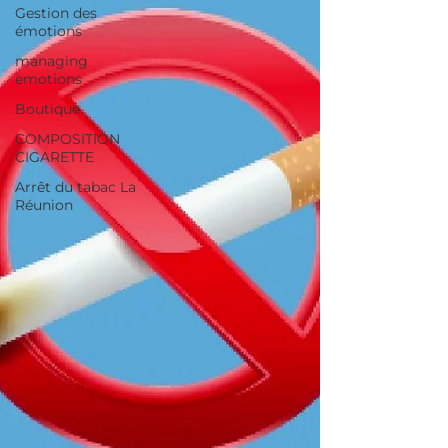
Gestion des
émotions
managing
emotions
Boutique
COMPOSITION
CIGARETTE
Arrêt du tabac La
Réunion