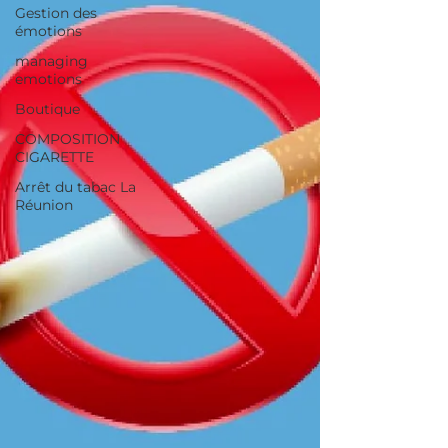
Gestion des
émotions
managing
emotions
Boutique
COMPOSITION
CIGARETTE
Arrêt du tabac La
Réunion