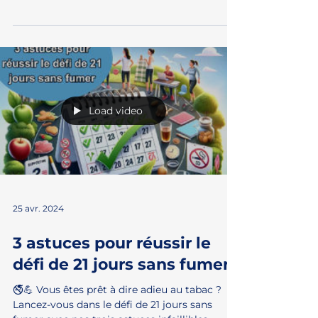
Arrêtez tout ! Voici enfin la
solution pour remplacer la
cigarette du matin
🌅🚭 Arrêtez tout et réinventez votre matinée
! Oubliez la cigarette du matin et accueillez
une routine saine qui éveille et nourrit...
Load video