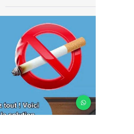
la cigarette
🚭✨ Découvrez comment chaque aspect de
votre vie s'épanouit sans la cigarette. Notre
vidéo met en lumière les améliorations
incroyables...