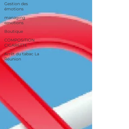
Gestion des
émotions
managing
emotions
Boutique
COMPOSITION
CIGARETTE
Arrêt du tabac La
Réunion