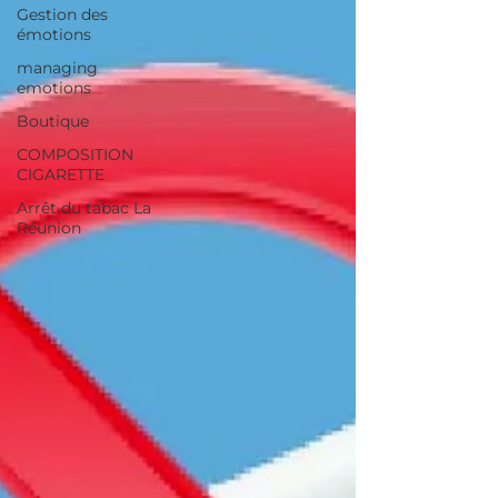
Gestion des
émotions
managing
emotions
Boutique
COMPOSITION
CIGARETTE
Arrêt du tabac La
Réunion