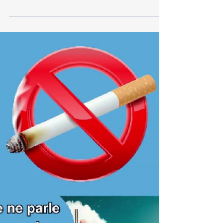
🖋️🚭 Prêt à dire adieu aux cigarettes ? L'acte
le plus simple et le plus puissant commence
avec un engagement écrit envers vous-
même....