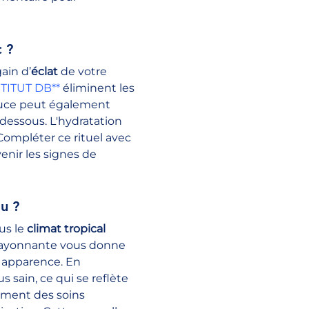
c ?
ain d’
éclat
 de votre 
STITUT DB**
 éliminent les 
douce peut également 
dessous. L'hydratation 
Compléter ce rituel avec 
enir les signes de 
u ?
us le 
climat tropical 
t rayonnante vous donne 
 apparence. En 
sain, ce qui se reflète 
ement des soins 