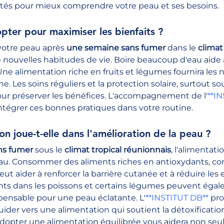
tés pour mieux comprendre votre peau et ses besoins.
pter pour maximiser les bienfaits ?
votre peau après 
une semaine sans fumer
 dans le 
climat
 nouvelles habitudes de vie. Boire beaucoup d'eau aide à 
Une alimentation riche en fruits et légumes fournira les 
. Les soins réguliers et la protection solaire, surtout sous
our préserver les bénéfices. L'accompagnement de l'
**I
ntégrer ces bonnes pratiques dans votre routine.
ion joue-t-elle dans l'amélioration de la peau ?
ns fumer
 sous le 
climat tropical réunionnais
, l'alimentati
eau. Consommer des aliments riches en antioxydants, com
ut aider à renforcer la barrière cutanée et à réduire les e
nts dans les poissons et certains légumes peuvent égal
spensable pour une peau éclatante. L'
**INSTITUT DB**
 pr
ider vers une alimentation qui soutient la détoxification
 Adopter une alimentation équilibrée vous aidera non se