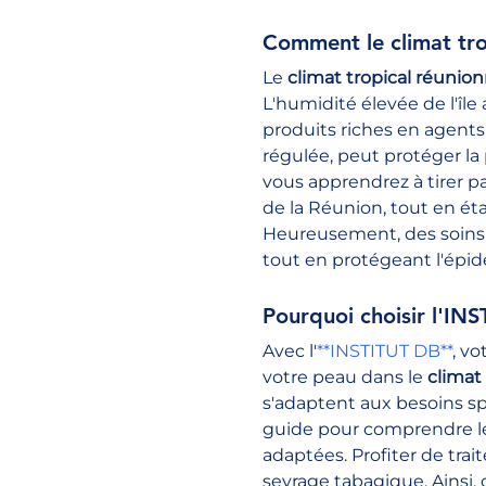
Comment le climat trop
Le 
climat tropical réunion
L'humidité élevée de l'île
produits riches en agents
régulée, peut protéger la 
vous apprendrez à tirer pa
de la Réunion, tout en é
Heureusement, des soins 
tout en protégeant l'épi
Pourquoi choisir l'IN
Avec l'
**INSTITUT DB**
, vo
votre peau dans le 
climat
s'adaptent aux besoins sp
guide pour comprendre le
adaptées. Profiter de tra
sevrage tabagique. Ainsi