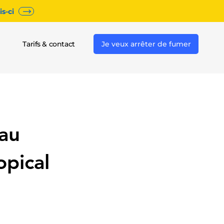
s-ci
Tarifs & contact
Je veux arrêter de fumer
eau
opical