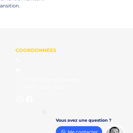
ansition.
COORDONNÉES
+262 692 34 35 84
damien.bellenger@gmx.fr
176 Bd du Front de Mer,
97460 Saint-Paul
Vous avez une question ?
Me contacter