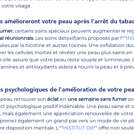
votre visage.
s amélioreront votre peau après l'arrêt du taba
fumer
, certains soins spéciaux peuvent augmenter le reg
cal réunionnais
. Les soins détoxifiants proposés par l'
**IN
ssées par la nicotine et autres toxines. Une exfoliation 
er les cellules mortes et révéler une peau plus saine en 
r elle assure que votre peau reste souple et lumineuse. 
mines et antioxydants aidera à nourrir la peau et à prév
ts psychologiques de l'amélioration de votre pea
 peau retrouver son 
éclat
 en 
une semaine sans fumer
 so
mpact psychologique positif indéniable. Une peau saine e
 mais également une appréciation renouvelée de votre
prenez également un grand pas vers un mode de vie plus 
re disposition mentale. L'
**INSTITUT DB**
 offre non seul