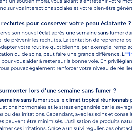
t un soutien moral, vous aidant à entretenir votre moti
o sur vos interactions sociales et votre bien-être généra
rechutes pour conserver votre peau éclatante ?
erve son nouvel 
éclat
 après 
une semaine sans fumer
 da
tiel de prévenir les rechutes. La tentation de reprendre peu
 Adapter votre routine quotidienne, par exemple, remplac
tion ou de soins, peut faire une grande différence. L'
**
s pour vous aider à rester sur la bonne voie. En privilégi
 vous pouvez également renforcer votre niveau de résilie
à surmonter lors d'une semaine sans fumer ?
semaine sans fumer
 sous le 
climat tropical réunionnais
 
tuations hormonales et le stress engendrés par le sevra
 ou des irritations. Cependant, avec les soins et conseils
res peuvent être minimisés. L'utilisation de produits natu
mer ces irritations. Grâce à un suivi régulier, ces obstac