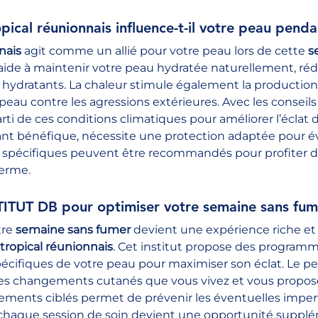
ical réunionnais influence-t-il votre peau pend
nais
 agit comme un allié pour votre peau lors de cette 
s
 aide à maintenir votre peau hydratée naturellement, rédu
 hydratants. La chaleur stimule également la production
peau contre les agressions extérieures. Avec les conseils 
rti de ces conditions climatiques pour améliorer l’éclat d
tant bénéfique, nécessite une protection adaptée pour 
spécifiques peuvent être recommandés pour profiter des 
derme.
STITUT DB pour optimiser votre semaine sans fum
tre 
semaine sans fumer
 devient une expérience riche et
 tropical réunionnais
. Cet institut propose des programm
écifiques de votre peau pour maximiser son éclat. Le per
s changements cutanés que vous vivez et vous propose
itements ciblés permet de prévenir les éventuelles imper
, chaque session de soin devient une opportunité suppl