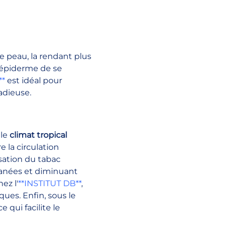
e peau, la rendant plus 
 épiderme de se 
**
 est idéal pour 
adieuse.
le 
climat tropical 
e la circulation 
sation du tabac 
anées et diminuant 
ez l'
**INSTITUT DB**
, 
ues. Enfin, sous le 
e qui facilite le 