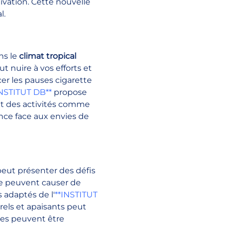
vation. Cette nouvelle 
l.
ns le 
climat tropical 
t nuire à vos efforts et 
er les pauses cigarette 
INSTITUT DB**
 propose 
ant des activités comme 
nce face aux envies de 
peut présenter des défis 
ge peuvent causer de 
 adaptés de l'
**INSTITUT 
rels et apaisants peut 
les peuvent être 