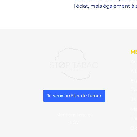
l’éclat, mais également à 
M
Ac
À 
En
Ca
Je veux arrêter de fumer
Il
Ma
Mentions légales
Ta
CGV
Bl