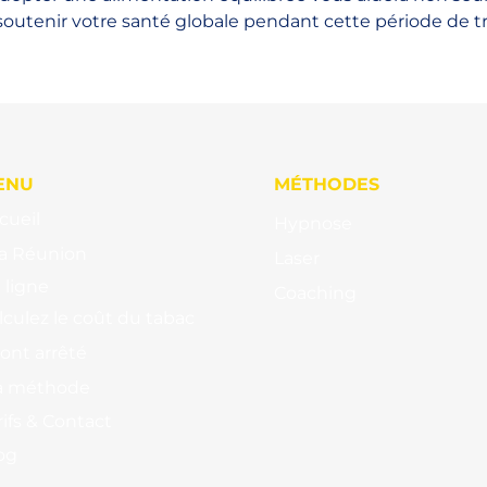
soutenir votre santé globale pendant cette période de tr
ENU
MÉTHODES
cueil
Hypnose
la Réunion
Laser
 ligne
Coaching
lculez le coût du tabac
s ont arrêté
 méthode
rifs & Contact
og