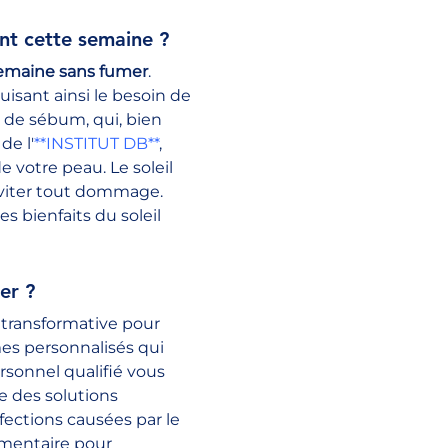
ant cette semaine ?
emaine sans fumer
. 
isant ainsi le besoin de 
 de sébum, qui, bien 
de l'
**INSTITUT DB**
, 
e votre peau. Le soleil 
éviter tout dommage. 
bienfaits du soleil 
er ?
 transformative pour 
es personnalisés qui 
sonnel qualifié vous 
 des solutions 
fections causées par le 
émentaire pour 