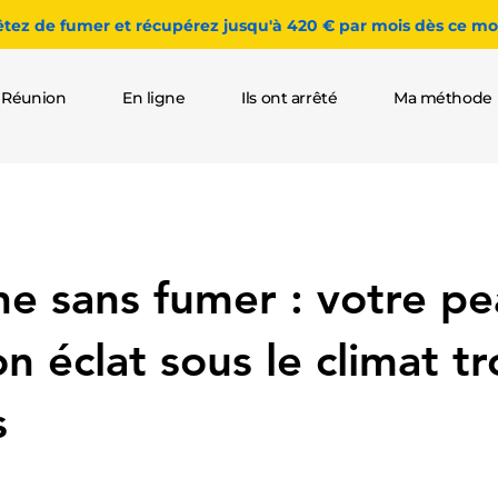
êtez de fumer et récupérez jusqu'à 420 € par mois dès ce moi
 Réunion
En ligne
Ils ont arrêté
Ma méthode
e sans fumer : votre p
n éclat sous le climat tr
s