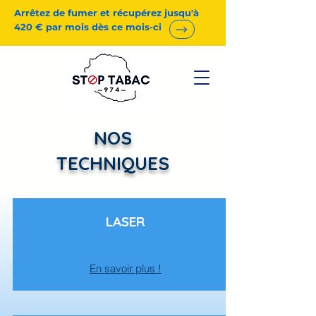
Arrêtez de fumer et récupérez jusqu'à
420 € par mois dès ce mois-ci
NOS
TECHNIQUES
LASER
En savoir plus !