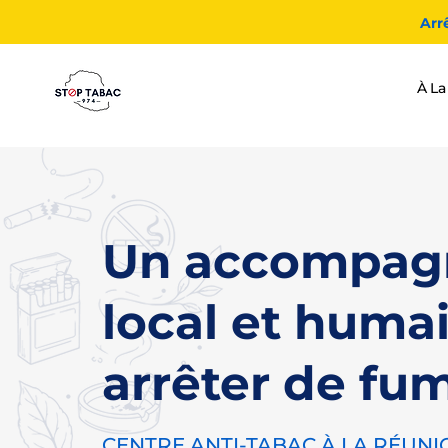
Arr
À La
Un accompag
local et huma
arrêter de fu
CENTRE ANTI-TABAC À LA RÉUNI