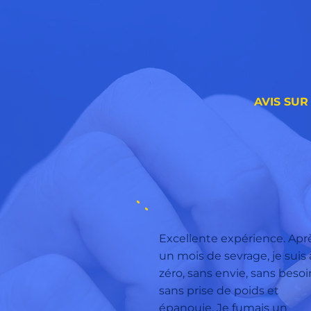
AVIS SUR
Excellente expérience. Apr
un mois de sevrage, je suis 
zéro, sans envie, sans besoi
sans prise de poids et
épanouie. Je fumais un