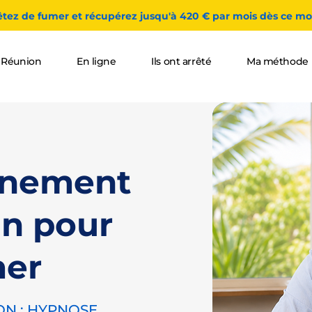
êtez de fumer et récupérez jusqu'à 420 € par mois dès ce moi
 Réunion
En ligne
Ils ont arrêté
Ma méthode
nement
in pour
mer
ON : HYPNOSE,