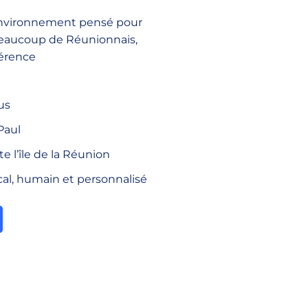
environnement pensé pour
 beaucoup de Réunionnais,
férence
us
Paul
e l’île de la Réunion
l, humain et personnalisé