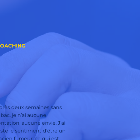
COACHING
près deux semaines sans
abac, je n’ai aucune
entation, aucune envie. J’ai
uste le sentiment d’être un
ncien fumeur, ce qui est