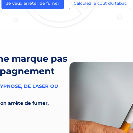
Je veux arrêter de fumer
Calculez le coût du tabac
 ne marque pas
ompagnement
HYPNOSE, DE LASER OU
on arrête de fumer,