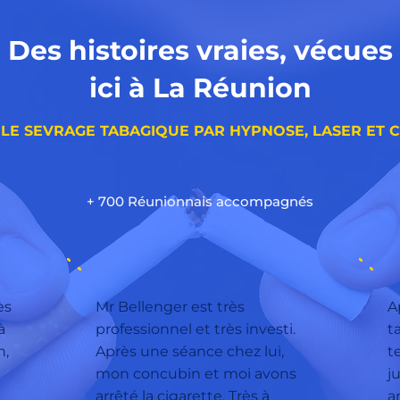
Des histoires vraies, vécues
ici à La Réunion
 LE SEVRAGE TABAGIQUE PAR HYPNOSE, LASER ET 
+ 700 Réunionnais accompagnés
ès
Mr Bellenger est très
A
à
professionnel et très investi.
t
n,
Après une séance chez lui,
t
mon concubin et moi avons
j
arrêté la cigarette. Très à
a