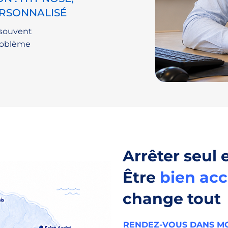
RSONNALISÉ
 souvent
 problème
Arrêter seul e
Être
bien ac
change tout
RENDEZ-VOUS DANS MO