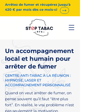
Arrêtez de fumer et récupérez jusqu'à
420 € par mois dès ce mois-ci
Un accompagnement
local et humain pour
arrêter de fumer
CENTRE ANTI-TABAC À LA RÉUNION :
HYPNOSE, LASER ET
ACCOMPAGNEMENT PERSONNALISÉ
Quand on veut arrêter de fumer, on
pense souvent qu’il faut “être plus
fort”. En réalité, le vrai problème n’est
pas seulement la motivation.