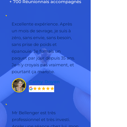
+ 700 Réunionnais accompagnés
Excellente expérience. Après
un mois de sevrage, je suis à
zéro, sans envie, sans besoin,
sans prise de poids et
épanouie. Je fumais un
paquet par jour depuis 35 ans.
Je n’y croyais pas vraiment, et
pourtant ça marche.
Cathy Doyen
Mr Bellenger est très
professionnel et très investi.
Après une séance chez lui, mon