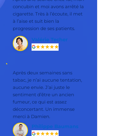
concubin et moi avons arrêté la
cigarette. Très à l’écoute, il met
à l’aise et suit bien la
progression de ses patients.
Valérie Techer
Après deux semaines sans
tabac, je n’ai aucune tentation,
aucune envie. J’ai juste le
sentiment d’être un ancien
fumeur, ce qui est assez
déconcertant. Un immense
merci à Damien.
Philippe Baumans