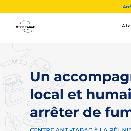
Arr
À La
Un accompag
local et huma
arrêter de fu
CENTRE ANTI-TABAC À LA RÉUNI