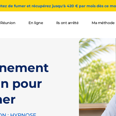
êtez de fumer et récupérez jusqu'à 420 € par mois dès ce moi
 Réunion
En ligne
Ils ont arrêté
Ma méthode
nement
in pour
mer
ON : HYPNOSE,