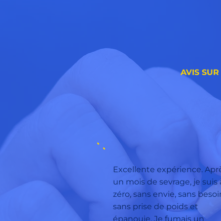
AVIS SUR
Excellente expérience. Apr
un mois de sevrage, je suis 
zéro, sans envie, sans besoi
sans prise de poids et
épanouie. Je fumais un