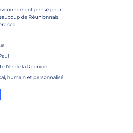
environnement pensé pour
 beaucoup de Réunionnais,
férence
us
Paul
e l’île de la Réunion
l, humain et personnalisé