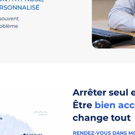
RSONNALISÉ
 souvent
 problème
Arrêter seul e
Être
bien ac
change tout
RENDEZ-VOUS DANS MO