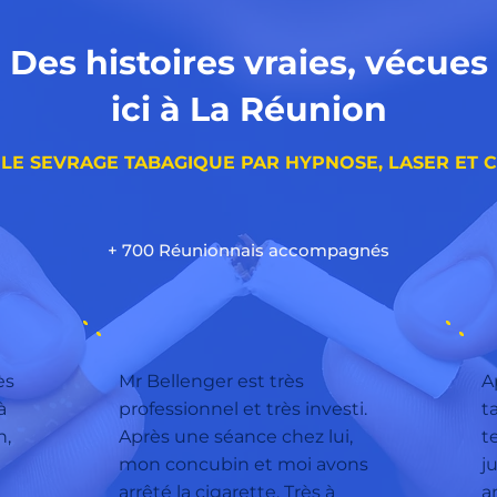
Des histoires vraies, vécues
ici à La Réunion
 LE SEVRAGE TABAGIQUE PAR HYPNOSE, LASER ET 
+ 700 Réunionnais accompagnés
ès
Mr Bellenger est très
A
à
professionnel et très investi.
t
n,
Après une séance chez lui,
t
mon concubin et moi avons
j
arrêté la cigarette. Très à
a