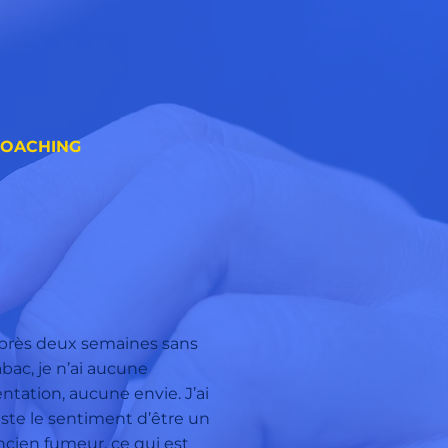
COACHING
près deux semaines sans
abac, je n’ai aucune
entation, aucune envie. J’ai
uste le sentiment d’être un
ncien fumeur, ce qui est