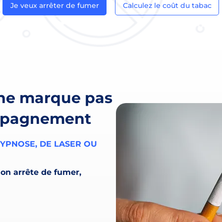
Je veux arrêter de fumer
Calculez le coût du tabac
 ne marque pas
ompagnement
HYPNOSE, DE LASER OU
on arrête de fumer,