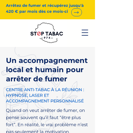
Arrêtez de fumer et récupérez jusqu'à
420 € par mois dès ce mois-ci
Un accompagnement
local et humain pour
arrêter de fumer
CENTRE ANTI-TABAC À LA RÉUNION :
HYPNOSE, LASER ET
ACCOMPAGNEMENT PERSONNALISÉ
Quand on veut arrêter de fumer, on
pense souvent qu’il faut “être plus
fort”. En réalité, le vrai problème n’est
pas seulement la motivation.