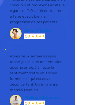
concubin et moi avons arrêté la
cigarette. Très à l’écoute, il met
à l’aise et suit bien la
progression de ses patients.
Valérie Techer
Après deux semaines sans
tabac, je n’ai aucune tentation,
aucune envie. J’ai juste le
sentiment d’être un ancien
fumeur, ce qui est assez
déconcertant. Un immense
merci à Damien.
Philippe Baumans