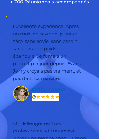
+ 700 Réunionnais accompagnés
Excellente expérience. Après
un mois de sevrage, je suis à
zéro, sans envie, sans besoin,
sans prise de poids et
épanouie. Je fumais un
paquet par jour depuis 35 ans.
Je n’y croyais pas vraiment, et
pourtant ça marche.
Cathy Doyen
Mr Bellenger est très
professionnel et très investi.
Après une séance chez lui, mon